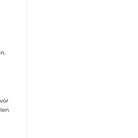
n.
vor
olen