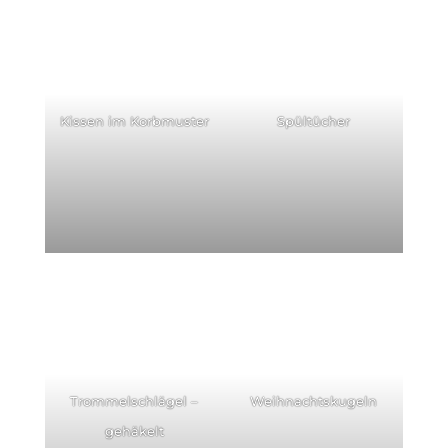
Kissen im Korbmuster
Spültücher
Trommelschlägel –
Weihnachtskugeln
gehäkelt