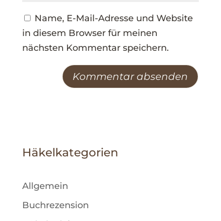
Name, E-Mail-Adresse und Website
in diesem Browser für meinen
nächsten Kommentar speichern.
A
l
t
e
Häkelkategorien
r
n
a
Allgemein
t
Buchrezension
i