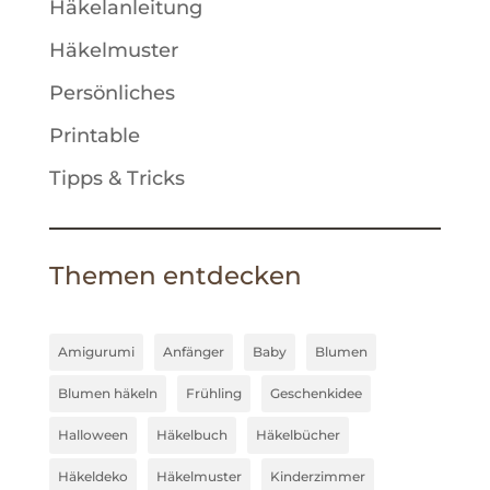
Häkelanleitung
v
Häkelmuster
e
:
Persönliches
Printable
Tipps & Tricks
Themen entdecken
Amigurumi
Anfänger
Baby
Blumen
Blumen häkeln
Frühling
Geschenkidee
Halloween
Häkelbuch
Häkelbücher
Häkeldeko
Häkelmuster
Kinderzimmer