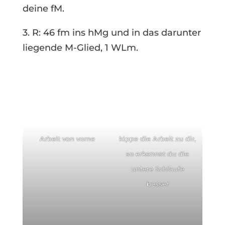
deine fM.
3. R: 46 fm ins hMg und in das darunter
liegende M-Glied, 1 WLm.
Arbeit von vorne
kippe die Arbeit zu dir,
so erkennst du die
untere Schlaufe
besser