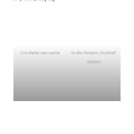
Lm-Kette von vorne
in die hintern ‚Hubbel‘
häkeln