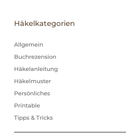
t
e
Häkelkategorien
r
n
a
Allgemein
t
Buchrezension
i
Häkelanleitung
v
Häkelmuster
e
:
Persönliches
Printable
Tipps & Tricks